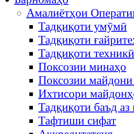
Амалиётҳои Операти
Тадқиқоти умӯмӣ
Тадқиқоти ғайрит
Тадқиқоти техник
Поксозии минаҳо
Поксозии майдони 
Ихтисори майдонҳ
Тадқиқоти баъд аз
Тафтиши сифат
Аккредитатcия