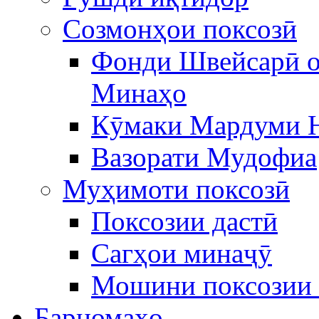
Созмонҳои поксозӣ
Фонди Швейсарӣ о
Минаҳо
Кӯмаки Мардуми 
Вазорати Мудофиа
Муҳимоти поксозӣ
Поксозии дастӣ
Сагҳои минаҷӯ
Мошини поксозии 
Барномаҳо