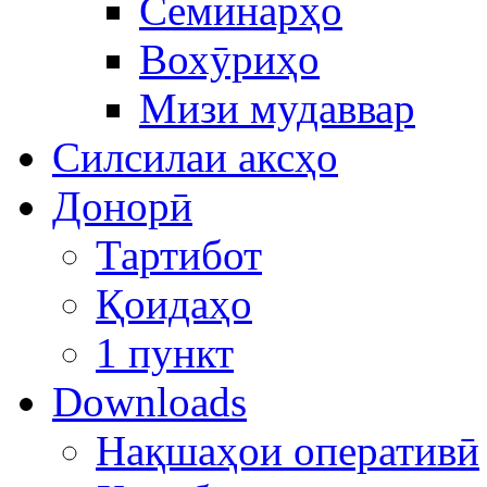
Семинарҳо
Вохӯриҳо
Мизи мудаввар
Силсилаи аксҳо
Донорӣ
Тартибот
Қоидаҳо
1 пункт
Downloads
Нақшаҳои оперативӣ