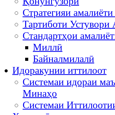
Қонунгузорӣ
Стратегияи амалиёти
Тартиботи Устувори 
Стандартҳои амалиёт
Миллӣ
Байналмилалӣ
Идоракунии иттилоот
Системаи идораи ма
Минаҳо
Системаи Иттилооти