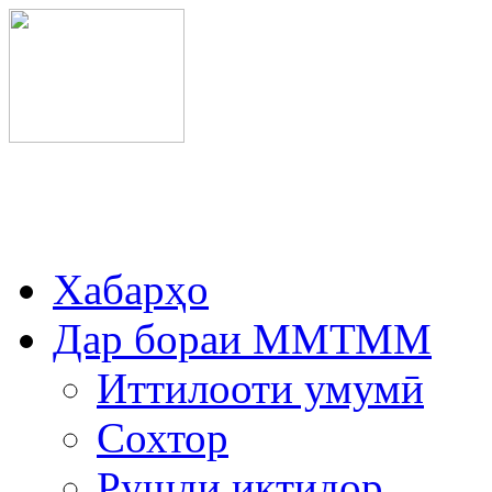
Хабарҳо
Дар бораи ММТММ
Иттилооти умумӣ
Сохтор
Рушди иқтидор