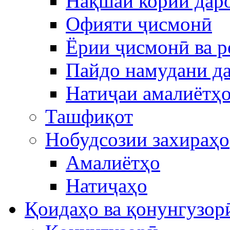
Нақшаи кории дар
Офияти ҷисмонӣ
Ёрии ҷисмонӣ ва р
Пайдо намудани д
Натиҷаи амалиётҳ
Ташфиқот
Нобудсозии захираҳо
Амалиётҳо
Натиҷаҳо
Қоидаҳо ва қонунгузор