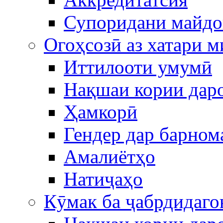
Супоридани майдо
Огоҳсозӣ аз хатари 
Иттилооти умумӣ
Нақшаи кории дар
Ҳамкорӣ
Гендер дар барном
Амалиётҳо
Натиҷаҳо
Кӯмак ба ҷабрдидаго