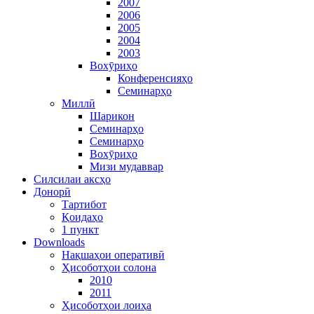
2007
2006
2005
2004
2003
Вохӯриҳо
Конференсияҳо
Семинарҳо
Миллӣ
Шарикон
Семинарҳо
Семинарҳо
Вохӯриҳо
Мизи мудаввар
Силсилаи аксҳо
Донорӣ
Тартибот
Қоидаҳо
1 пункт
Downloads
Нақшаҳои оперативӣ
Ҳисоботҳои солона
2010
2011
Ҳисоботҳои лоиҳа