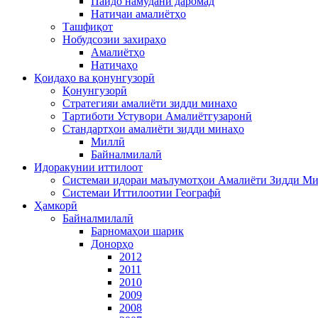
Пайдо намудани даромад
Натиҷаи амалиётҳо
Ташфиқот
Нобудсозии захираҳо
Амалиётҳо
Натиҷаҳо
Қоидаҳо ва қонунгузорӣ
Қонунгузорӣ
Стратегияи амалиёти зидди минаҳо
Тартиботи Устувори Амалиётгузаронӣ
Стандартҳои амалиёти зидди минаҳо
Миллӣ
Байналмилалӣ
Идоракунии иттилоот
Системаи идораи маълумотҳои Амалиёти Зидди М
Системаи Иттилоотии Географӣ
Ҳамкорӣ
Байналмилалӣ
Барномаҳои шарик
Донорҳо
2012
2011
2010
2009
2008