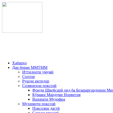
Хабарҳо
Дар бораи ММТММ
Иттилооти умумӣ
Сохтор
Рушди иқтидор
Созмонҳои поксозӣ
Фонди Швейсарӣ оид ба Безараргардонии Ми
Кӯмаки Мардуми Норвегия
Вазорати Мудофиа
Муҳимоти поксозӣ
Поксозии дастӣ
Сагҳои минаҷӯ