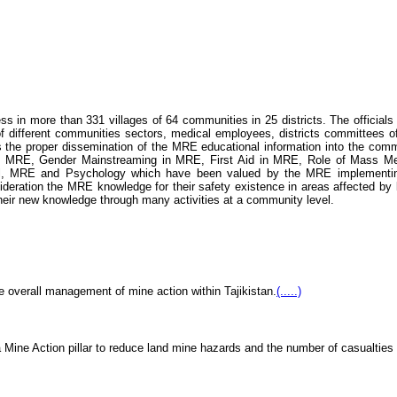
ess in more than 331 villages of 64 communities in 25 districts. The offici
f different communities sectors, medical employees, districts committees o
e proper dissemination of the MRE educational information into the communi
 in MRE, Gender Mainstreaming in MRE, First Aid in MRE, Role of Mass Medi
ol, MRE and Psychology which have been valued by the MRE implementin
sideration the MRE knowledge for their safety existence in areas affected b
heir new knowledge through many activities at a community level.
e overall management of mine action within Tajikistan.
(.....)
 Mine Action pillar to reduce land mine hazards and the number of casualties