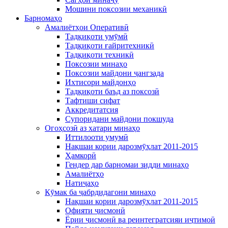
Мошини поксозии механикӣ
Барномаҳо
Амалиётҳои Оперативӣ
Тадқиқоти умӯмӣ
Тадқиқоти ғайритехникӣ
Тадқиқоти техникӣ
Поксозии минаҳо
Поксозии майдони ҷангзада
Ихтисори майдонҳо
Тадқиқоти баъд аз поксозӣ
Тафтиши сифат
Аккредитатcия
Супоридани майдони покшуда
Огоҳсозӣ аз хатари минаҳо
Иттилооти умумӣ
Нақшаи кории дарозмӯҳлат 2011-2015
Ҳамкорӣ
Гендер дар барномаи зидди минаҳо
Амалиётҳо
Натиҷаҳо
Кӯмак ба ҷабрдидагони минаҳо
Нақшаи кории дарозмӯҳлат 2011-2015
Офияти ҷисмонӣ
Ёрии ҷисмонӣ ва реинтегратсияи иҷтимоӣ