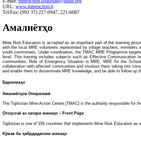
E-mail:
mineaction.tajikistan@undp.org
URL:
www.mineaction.tj
Tel/Fax: (992 37) 227-0947, 221-6687
Амалиётҳо
Mine Risk Education is accepted as an important part of the learning proc
with the local MRE volunteers represented by village teachers, members o
youth committees. Under coordination, the TMAC MRE Programme targets th
level. This training includes subjects such as Effective Communication
communities, Role of Emergency Situation in MRE, MRE for the Scho
collaboration with affected communities and involves them taking into con
and enable them to disseminate MRE knowledge, and be able to follow up t
Барномаҳо
Амалиётҳои Оперативӣ
The Tajikistan Mine Action Centre (TMAC) is the authority responsible for th
Огоҳсозӣ аз хатари минаҳо – Front Page
Tajikistan is one of 156 countries that implements Mine Risk Education as a
Кӯмак ба ҷабрдидагони минаҳо